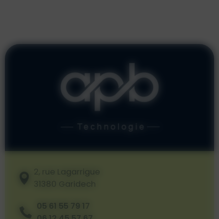
2, rue Lagarrigue
31380 Garidech
05 61 55 79 17
06 12 45 57 67